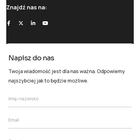
Znajdź nas na:
Napisz do nas
Twoja wiadomość jest dla nas ważna. Odpowiemy
najszybciej jak to będzie możliwe.
I
Imię i nazwisko
m
i
ę
E
Email
i
m
n
a
a
i
z