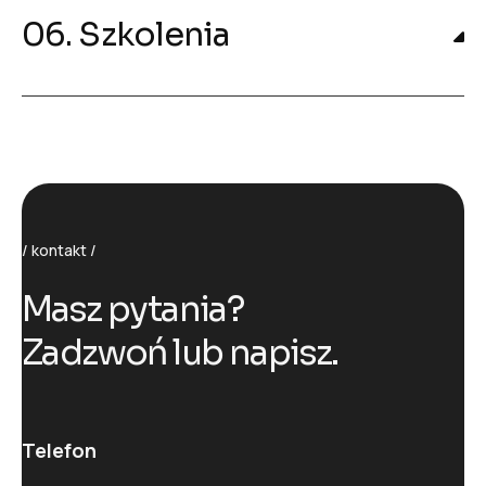
06. Szkolenia
kontakt
M
a
s
z
p
y
t
a
n
i
a
?
Z
a
d
z
w
o
ń
l
u
b
n
a
p
i
s
z
.
Telefon