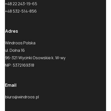
+48 22 243-19-65
+48 532-514-856
Adres
Windroos Polska
ul. Dolna 16
96-321 Wycinki Osowskie k. W-wy
NIP: 5372169318
Email
biuro@windroos.pl