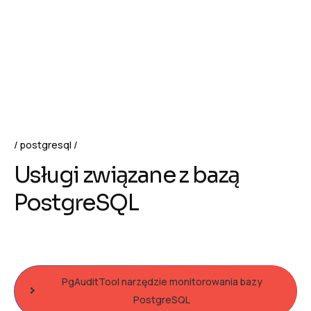
postgresql
Usługi związane z bazą
PostgreSQL
PgAuditTool narzędzie monitorowania bazy
PostgreSQL