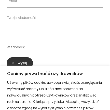
T
Temat
l
w
e
*
i
m
s
a
W
Twoja wiadomość
k
t
i
o
*
a
*
d
o
m
o
Wiadomość
ś
ć
Wyślij
Cenimy prywatność użytkowników
Używamy plików cookie, aby poprawić jakość przeglądania,
wyświetlać reklamy lub treści dostosowane do
indywidualnych potrzeb użytkowników oraz analizować
ruch na stronie. Kliknięcie przycisku „Akceptuj wszystkie”
oznacza zgodę na wykorzystywanie przez nas plików