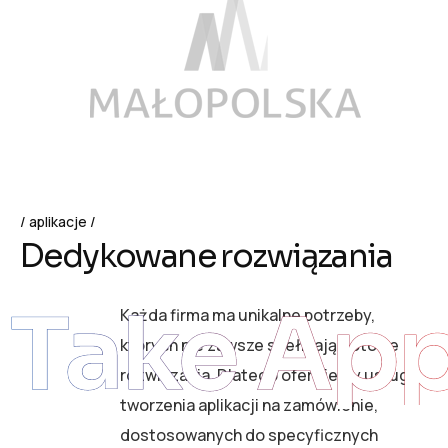
aplikacje
D
e
d
y
k
o
w
a
n
e
r
o
z
w
i
ą
z
a
n
i
a
Take Ap
Każda firma ma unikalne potrzeby,
których nie zawsze spełniają gotowe
rozwiązania. Dlatego oferujemy usługę
tworzenia aplikacji na zamówienie,
dostosowanych do specyficznych