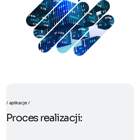
aplikacje
P
r
o
c
e
s
r
e
a
l
i
z
a
c
j
i
: