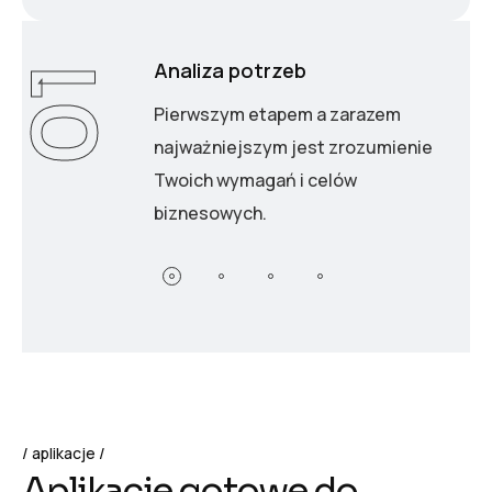
Analiza potrzeb
01
Pierwszym etapem a zarazem
najważniejszym jest zrozumienie
Twoich wymagań i celów
biznesowych.
aplikacje
A
p
l
i
k
a
c
j
e
g
o
t
o
w
e
d
o