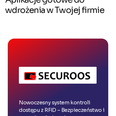
w
d
r
o
ż
e
n
i
a
w
T
w
o
j
e
j
f
i
r
m
i
e
Nowoczesny system kontroli
dostępu z RFID – Bezpieczeństwo i