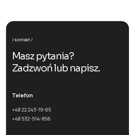
kontakt
M
a
s
z
p
y
t
a
n
i
a
?
Z
a
d
z
w
o
ń
l
u
b
n
a
p
i
s
z
.
Telefon
+48 22 243-19-65
+48 532-514-856