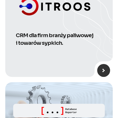
CRM dla firm branży paliwowej
i towarów sypkich.