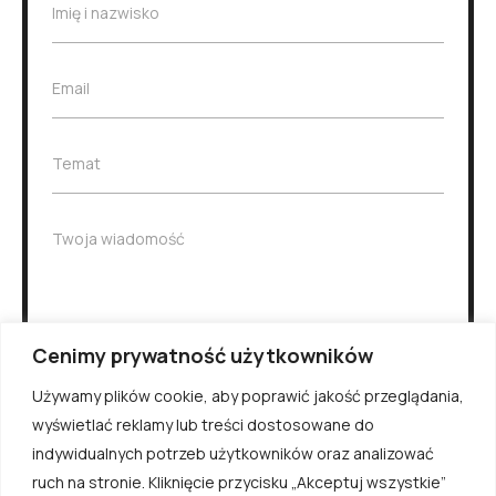
I
Imię i nazwisko
m
i
ę
E
Email
i
m
n
a
a
i
z
T
Temat
l
w
e
*
i
m
s
a
W
Twoja wiadomość
k
t
i
o
*
a
*
d
o
m
Cenimy prywatność użytkowników
o
Wiadomość
ś
Używamy plików cookie, aby poprawić jakość przeglądania,
ć
wyświetlać reklamy lub treści dostosowane do
Wyślij
indywidualnych potrzeb użytkowników oraz analizować
ruch na stronie. Kliknięcie przycisku „Akceptuj wszystkie”