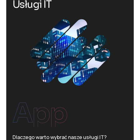
U
s
ł
u
g
i
I
T
App
Dlaczego warto wybrać nasze usługi IT?