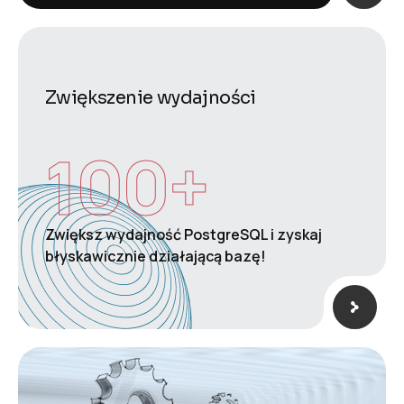
Zwiększenie wydajności
100
+
Zwiększ wydajność PostgreSQL i zyskaj
błyskawicznie działającą bazę!