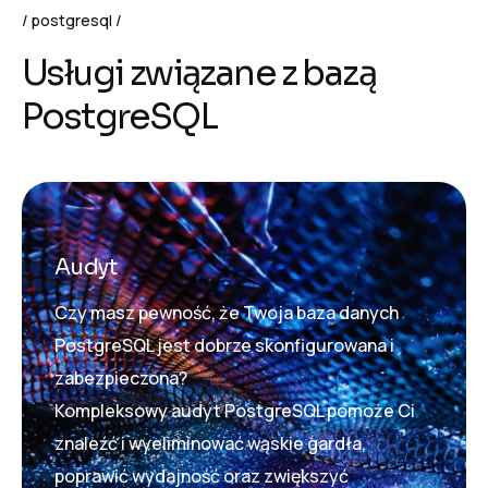
postgresql
U
s
ł
u
g
i
z
w
i
ą
z
a
n
e
z
b
a
z
ą
P
o
s
t
g
r
e
S
Q
L
Audyt
Czy masz pewność, że Twoja baza danych
PostgreSQL jest dobrze skonfigurowana i
zabezpieczona?
Kompleksowy audyt PostgreSQL pomoże Ci
znaleźć i wyeliminować wąskie gardła,
poprawić wydajność oraz zwiększyć