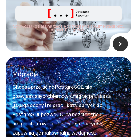
Sprawdź jak działa narzędzie do tworzenia dokumentacji bazy
danych PostgreSQL.
Migracja
Chcesz przejść na PostgreSQL, ale
obawiasz się problemów z migracją? Nasza
usługa oceny i migracji bazy danych do
PostgreSQL pozwoli Ci na bezpieczne i
bezproblemowe przeniesienie danych,
zapewniając maksymalną wydajność i