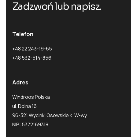
Z
a
d
z
w
o
ń
l
u
b
n
a
p
i
s
z
.
Telefon
+48 22 243-19-65
+48 532-514-856
Adres
Windroos Polska
ul. Dolna 16
96-321 Wycinki Osowskie k. W-wy
NIP: 5372169318