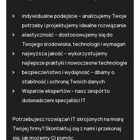
indywidualne podejście – analizujemy Twoje
potrzeby i projektujemy idealne rozwiązanie
elastyczność – dostosowujemy się do
Narzędzie do tworzenia
Narzędzie do tworzenia
dokumentacji bazy danych
dokumentacji bazy danych
Twojego środowiska, technologii i wymagań
najwyższa jakość – wykorzystujemy
najlepsze praktyki i nowoczesne technologie
bezpieczeństwo i wydajność – dbamy o
stabilność i ochronę Twoich danych
Wsparcie ekspertów – nasz zespół to
doświadczeni specjaliści IT
Potrzebujesz rozwiązań IT skrojonych na miarę
Twojej firmy? Skontaktuj się z nami i przekonaj
się, jak możemy Ci pomóc.