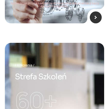
Sprawdź jak działa narzędzie do tworzenia dokumentacji bazy
danych PostgreSQL.
szkolenia
S
t
r
e
f
a
S
z
k
o
l
e
ń
60
+