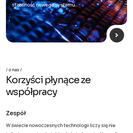
stabilność nowego systemu.
o nas
K
o
r
z
y
ś
c
i
p
ł
y
n
ą
c
e
z
e
w
s
p
ó
ł
p
r
a
c
y
Zespół
W świecie nowoczesnych technologii liczy się nie