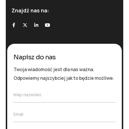
Znajdź nas na:
Napisz do nas
Twoja wiadomość jest dla nas ważna.
Odpowiemy najszybciej jak to będzie możliwe.
I
Imię i nazwisko
m
i
ę
E
Email
i
m
n
a
a