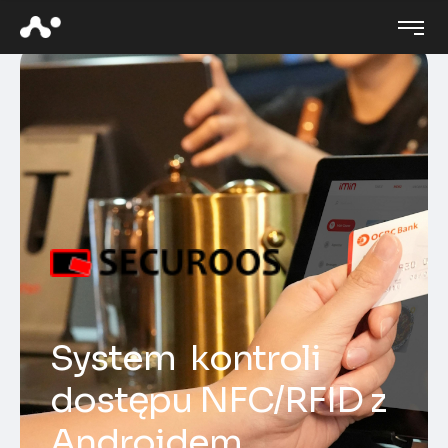
S
y
s
t
e
m
k
o
n
t
r
o
l
i
d
o
s
t
ę
p
u
N
F
C
/
R
F
I
D
z
A
n
d
r
o
i
d
e
m