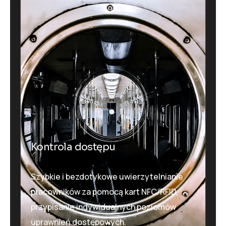
Kontrola dostępu
dkjjnvkjdfnkdjfbkvjd
Szybkie i bezdotykowe uwierzytelnianie
pracowników za pomocą kart NFC/RFID,
przypisanie indywidualnych poziomów
uprawnień dostępowych.