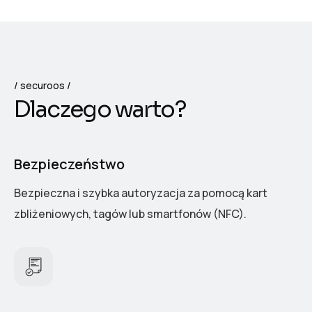
securoos
D
l
a
c
z
e
g
o
w
a
r
t
o
?
Bezpieczeństwo
Bezpieczna i szybka autoryzacja za pomocą kart
zbliżeniowych, tagów lub smartfonów (NFC).