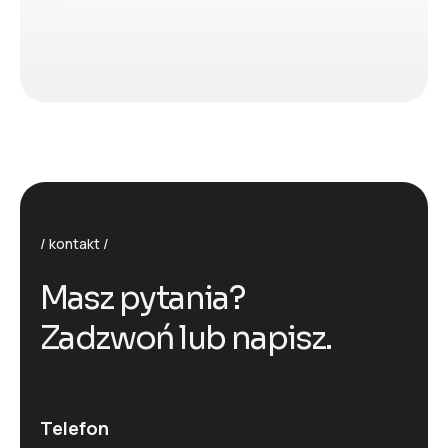
kontakt
M
a
s
z
p
y
t
a
n
i
a
?
Z
a
d
z
w
o
ń
l
u
b
n
a
p
i
s
z
.
Telefon