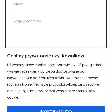
i
z
T
Temat
l
w
e
*
i
m
s
a
W
Twoja wiadomość
k
t
i
o
*
a
*
d
o
m
o
Wiadomość
ś
Cenimy prywatność użytkowników
ć
Używamy plików cookie, aby poprawić jakość przeglądania,
Wyślij
wyświetlać reklamy lub treści dostosowane do
indywidualnych potrzeb użytkowników oraz analizować
ruch na stronie. Kliknięcie przycisku „Akceptuj wszystkie”
oznacza zgodę na wykorzystywanie przez nas plików
cookie.
©
Windroos
All rights reserved.
Akceptuj wszystko