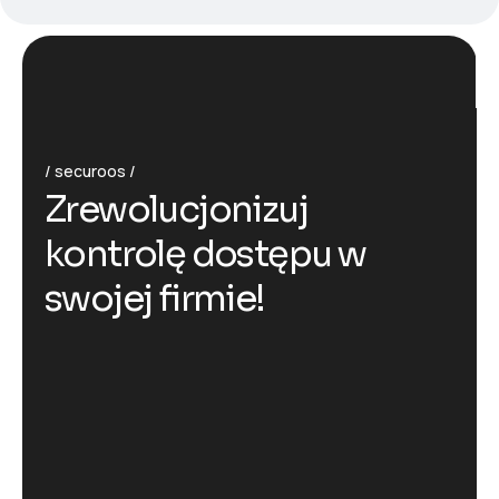
securoos
Z
r
e
w
o
l
u
c
j
o
n
i
z
u
j
k
o
n
t
r
o
l
ę
d
o
s
t
ę
p
u
w
s
w
o
j
e
j
f
i
r
m
i
e
!